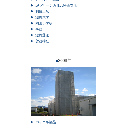
JAグリーン近江八幡西支店
利昌工業
滋賀大学
岡山小学校
泰豊
滋賀運送
賀茂神社
■
2008年
バイエル製品