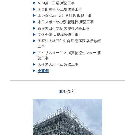
ATM第一工場 新築工事
㈱青山商事 淀工場改修工事
ホンダ Cars 近江八幡店 改修工事
水口スポーツの森 管理棟 新築工事
市立坂田小学校 大規模改修工事
文化会館 大規模改修工事
医療法人社団仁生会 甲南病院 各所修繕
工事
アイリスオーヤマ 滋賀物流センター 新
築工事
大津老人ホーム 改修工事
全事例
■
2023年