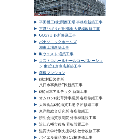
平田機工(株)関西工場 事務所新築工事
市営ひばりが丘団地 大規模改修工事
GOSYU 各所修繕工事
パナソニックホームズ
湖東工場新築工事
IKウェスト 増築工事
コストコホールセールコーポレーショ
ン 東近江倉庫店新築工事
彦根マンション
(株)村田製作所
八日市事業所F棟新築工事
(株)日本アルテック 新築工事
オムロン(株)草津事業所 各所修繕工事
大塚食品(株)滋賀工場 各所修繕工事
東洋紡総合研究所 各所修繕工
済生会滋賀県病院 外来棟建設工事
近江八幡市役所 看板設置工事
滋賀大学特別支援学校 校舎改修工事
バイエル薬品(株) C2棟改修工事