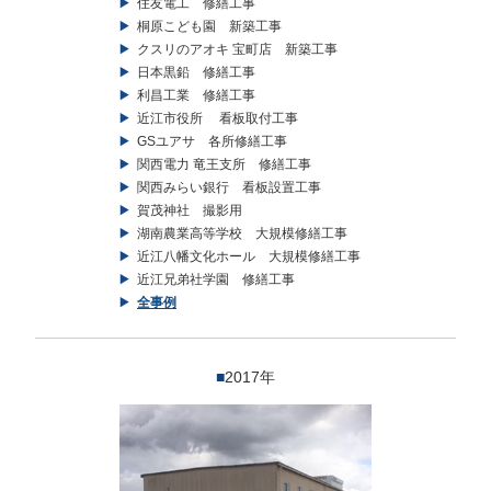
住友電工 修繕工事
桐原こども園 新築工事
クスリのアオキ 宝町店 新築工事
日本黒鉛 修繕工事
利昌工業 修繕工事
近江市役所 看板取付工事
GSユアサ 各所修繕工事
関西電力 竜王支所 修繕工事
関西みらい銀行 看板設置工事
賀茂神社 撮影用
湖南農業高等学校 大規模修繕工事
近江八幡文化ホール 大規模修繕工事
近江兄弟社学園 修繕工事
全事例
■
2017年