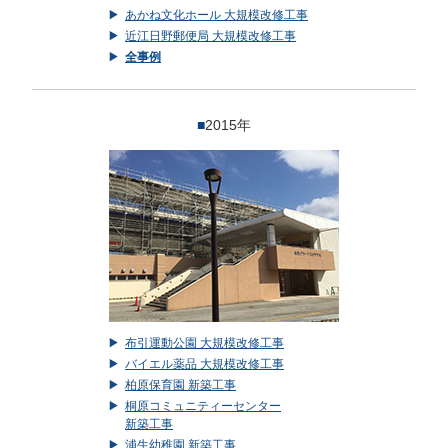
あかね文化ホール 大規模改修工事
近江日野郵便局 大規模改修工事
全事例
■
2015年
布引運動公園 大規模改修工事
バイエル薬品 大規模改修工事
柏原保育園 新築工事
桐原コミュニティーセンター
新築工事
浦生幼稚園 新築工事