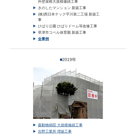
外壁屋根大規模修繕工事
きのしたマンション 新築工事
(株)西日本テック宇川第二工場 新築工
事
ひばり公園 ひばりドーム等改修工事
草津市コペル保育園 新築工事
全事例
■
2019年
森動物病院 大規模修繕工事
吉野工業所 増築工事