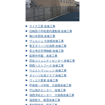
サイチ工業 改修工事
旧桐原小学校屋内運動場 改修工事
梅の木団地 改修工事
ヴェルジュ 大規模改修工事
竜王ダイハツ社員寮 改修工事
安土考古学博物館 改修工事
延暦寺学園 改装工事
武佐コミュニティセンター 改修工事
関西ベストフーズ 改修工事
ウエストヴィレッジ 改修工事
ダイハツ社員クラブ 改修工事
ヴィエナ栗東 改修工事
甲南第一小学校 大規模改修工事
守山免許センター 改修工事
湖西浄化センター 大規模改修工事
滋賀医大 耐震改修工事