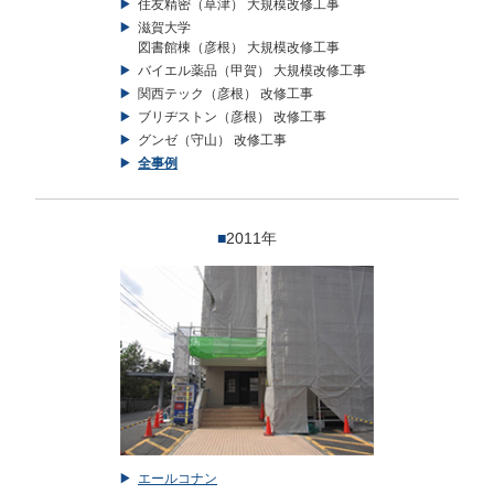
住友精密（草津） 大規模改修工事
滋賀大学
図書館棟（彦根） 大規模改修工事
バイエル薬品（甲賀） 大規模改修工事
関西テック（彦根） 改修工事
ブリヂストン（彦根） 改修工事
グンゼ（守山） 改修工事
全事例
■
2011年
エールコナン