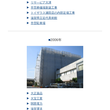
リサ―ビア大津
市営葬儀場新築工事
トイザラス瀬田店の内部足場工事
滋賀県立近代美術館
市営駐車場
■
2006年
大正薬品
大宝工業
関西電力
滋賀運送