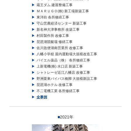
蔵王ダム 建屋整備工事
ＭＡＲＵＧＯ(株) 新工場新築工事
東洋紡 各所修繕工事
守山営農経済センター 新築工事
新名神大津事務所 改築工事
村田製作所 改修工事
琵琶湖競艇場 修繕工事
佐川急便湖南営業所 改修工事
八幡小学校 屋内運動場大規模改造工事
バイエル薬品（株） 各所修繕工事
上新電機(株) 水口店 新築工事
シャトレーゼ近江八幡店 改修工事
野洲栗東バイパス橋脚 大規模新設工事
琵琶湖ホテル 改修工事
不二電機工業 各所修繕工事
全事例
■
2021年