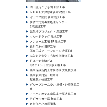
岡山認定こども園 新築工事
ＮＨＫ新大津放送会館 建設工事
守山市民病院 新館建設工事
伊賀市汚泥再生処理センター
2期建設工事
琵琶湖プロジェクト 新築工事
ツルハドラッグ 修繕工事
メンターム工場 3F 修繕工事
佐川印刷㈱日野工場
既存工場クリーンルーム拡張工事
滋賀短期大学 3 号棟東側修繕工事
日本生命大津ビル
1階テナント室現状回復工事
栗東保線所内土木構造物 大規模改修
栗東駅東口第一駐車場
屋根防水修繕工事
グループホームゆい 屋根・外壁塗装工
事
アーバンホテル南草津 外壁改修工事
竹町サッカー場 新築工事
市営住宅小篠原団地