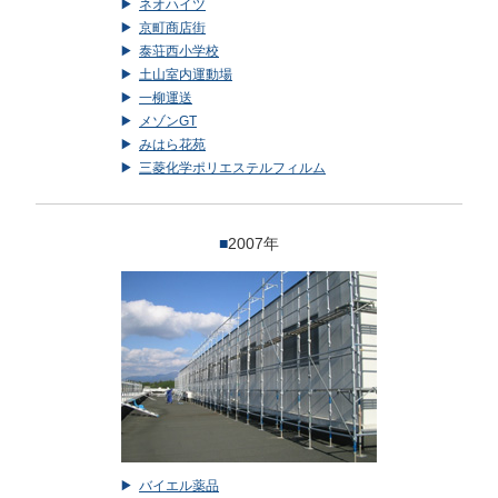
ネオハイツ
京町商店街
泰荘西小学校
土山室内運動場
一柳運送
メゾンGT
みはら花苑
三菱化学ポリエステルフィルム
■
2007年
バイエル薬品