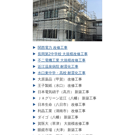
関西電力 改修工事
長岡第2中学校 大規模改修工事
不二電機工業 大規模改修工事
近江温泉病院 耐震化工事
水口東中学・高校 耐震化工事
大原薬品（甲賀） 改修工事
王子製紙（水口） 改修工事
日本電気硝子（高月） 新築工事
ＪＡグリーン近江（八幡） 新築工事
日本生命（八日市） 改修工事
利晶工業（湖南市） 改修工事
ダイゴ（八幡） 新築工事
賀医大（草津） 大規模改修工事
眼鏡市場（大津） 新築工事