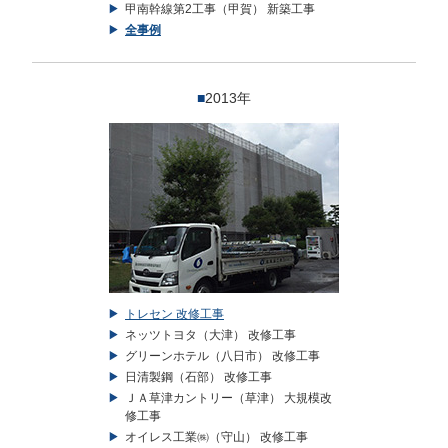
甲南幹線第2工事（甲賀） 新築工事
全事例
■
2013年
トレセン 改修工事
ネッツトヨタ（大津） 改修工事
グリーンホテル（八日市） 改修工事
日清製鋼（石部） 改修工事
ＪＡ草津カントリー（草津） 大規模改
修工事
オイレス工業㈱（守山） 改修工事