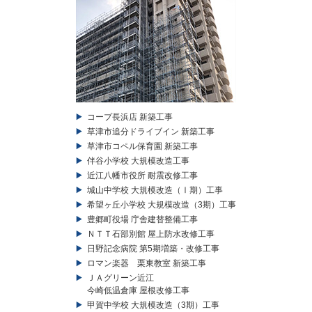
コープ長浜店 新築工事
草津市追分ドライブイン 新築工事
草津市コペル保育園 新築工事
伴谷小学校 大規模改造工事
近江八幡市役所 耐震改修工事
城山中学校 大規模改造（Ⅰ期）工事
希望ヶ丘小学校 大規模改造（3期）工事
豊郷町役場 庁舎建替整備工事
ＮＴＴ石部別館 屋上防水改修工事
日野記念病院 第5期増築・改修工事
ロマン楽器 栗東教室 新築工事
ＪＡグリーン近江
今崎低温倉庫 屋根改修工事
甲賀中学校 大規模改造（3期）工事