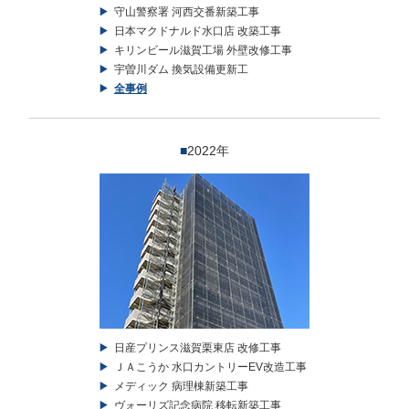
守山警察署 河西交番新築工事
日本マクドナルド水口店 改築工事
キリンビール滋賀工場 外壁改修工事
宇曽川ダム 換気設備更新工
全事例
■
2022年
日産プリンス滋賀栗東店 改修工事
ＪＡこうか 水口カントリーEV改造工事
メディック 病理棟新築工事
ヴォーリズ記念病院 移転新築工事