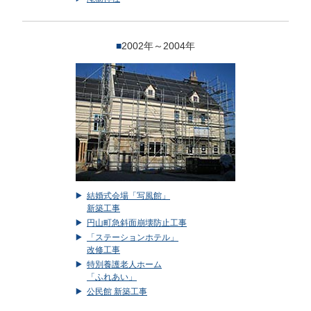
■
2002年～2004年
結婚式会場「写風館」
新築工事
円山町急斜面崩壊防止工事
「ステーションホテル」
改修工事
特別養護老人ホーム
「ふれあい」
公民館 新築工事