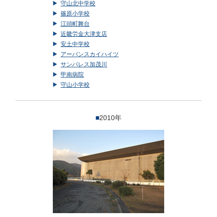
守山北中学校
篠原小学校
江頭町舞台
近畿労金大津支店
安土中学校
アーバンスカイハイツ
サンパレス加茂川
甲南病院
守山小学校
■
2010年