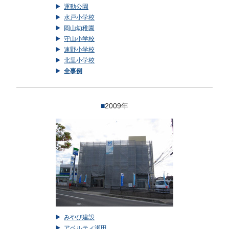
運動公園
水戸小学校
岡山幼稚園
守山小学校
速野小学校
北里小学校
全事例
■
2009年
みやび建設
アベルティ瀬田