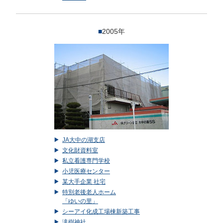
■
2005年
JA大中の湖支店
文化財資料室
私立看護専門学校
小児医療センター
某大手企業 社宅
特別老後老人ホーム
「ゆいの里」
シーアイ化成工場棟新築工事
滝樹神社