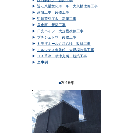
西村製作所 新築工事
近江八幡文化ホール 大規模改修工事
建研工場 改修工事
甲賀警察庁舎 新築工事
泉倉庫 新築工事
日光ハイツ 大規模改修工事
プチシェトワ 改修工事
ミモザホール近江八幡 改修工事
エルシティ参番館 大規模改修工事
ＪＡ草津 草津支所 新築工事
全事例
■
2016年