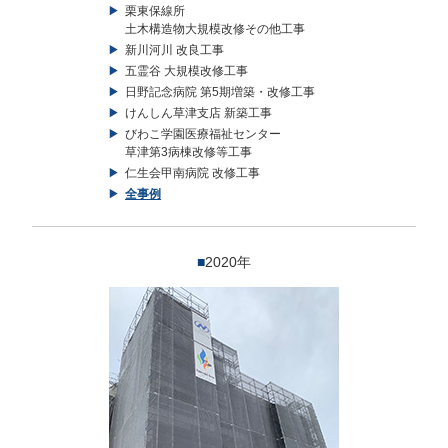
栗東保線所
土木構造物大規模改修その他工事
新川河川 改良工事
五霊谷 大規模改修工事
日野記念病院 第5期増築・改修工事
けんしん草津支店 新築工事
びわこ学園医療福祉センター
草津第3病棟改修等工事
仁生会甲南病院 改修工事
全事例
■
2020年