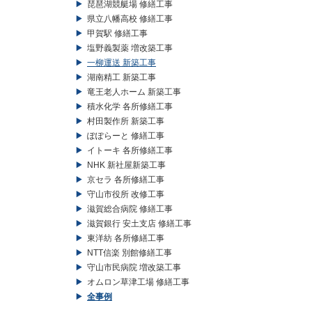
琵琶湖競艇場 修繕工事
県立八幡高校 修繕工事
甲賀駅 修繕工事
塩野義製薬 増改築工事
一柳運送 新築工事
湖南精工 新築工事
竜王老人ホーム 新築工事
積水化学 各所修繕工事
村田製作所 新築工事
ぽぽらーと 修繕工事
イトーキ 各所修繕工事
NHK 新社屋新築工事
京セラ 各所修繕工事
守山市役所 改修工事
滋賀総合病院 修繕工事
滋賀銀行 安土支店 修繕工事
東洋紡 各所修繕工事
NTT信楽 別館修繕工事
守山市民病院 増改築工事
オムロン草津工場 修繕工事
全事例