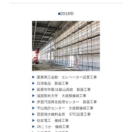
■
2018年
栗東商工会館 エレベーター設置工事
日清食品 新築工事
延暦寺学園 比叡山高校 新築工事
滋賀医科大学 大規模修繕工事
伊賀汚泥再生処理センター 新築工事
守山免許センター 大規模修繕工事
琵琶湖大橋料金所 ETC設置工事
住友電工 修繕工事
JAこうか 修繕工事