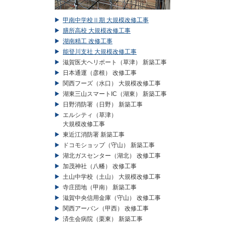
甲南中学校Ⅱ期 大規模改修工事
膳所高校 大規模改修工事
湖南精工 改修工事
能登川支社 大規模改修工事
滋賀医大ヘリポート（草津） 新築工事
日本通運（彦根） 改修工事
関西フーズ（水口） 大規模改修工事
湖東三山スマートIC（湖東） 新築工事
日野消防署（日野） 新築工事
エルシティ（草津）
大規模改修工事
東近江消防署 新築工事
ドコモショップ（守山） 新築工事
湖北ガスセンター（湖北） 改修工事
加茂神社（八幡） 改修工事
土山中学校（土山） 大規模改修工事
寺庄団地（甲南） 新築工事
滋賀中央信用金庫（守山） 改修工事
関西アーバン（甲西） 改修工事
済生会病院（栗東） 新築工事